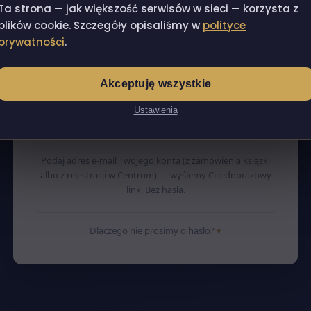
Centrum Dowodzenia Budową — moduł budowy,
Ta strona — jak większość serwisów w sieci — korzysta z
materiały do książki „Od marzenia do
plików cookie. Szczegóły opisaliśmy w
polityce
wprowadzenia" i Społeczność
prywatności
.
Akceptuję wszystkie
Ustawienia
WYŚLIJ LINK DO LOGOWANIA
Podaj adres e-mail Twojego konta (z zamówienia książki
albo z rejestracji w Centrum) — wyślemy Ci jednorazowy
link. Bez hasła.
Dlaczego nie prosimy o hasło?